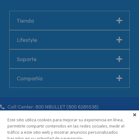
Tienda
Lifestyle
Soporte
Compañía
Call Center: 800 NBULLET (800 6285538)
Este sitio utiliza cookies para mejorar su experiencia en línea,
permitirle compartir contenidos en las redes sociales, medir el
Términos y condiciones
tráfico a este sitio web y mostrar anuncios personalizados
Política de privacidad
basados en su actividad de navegación.