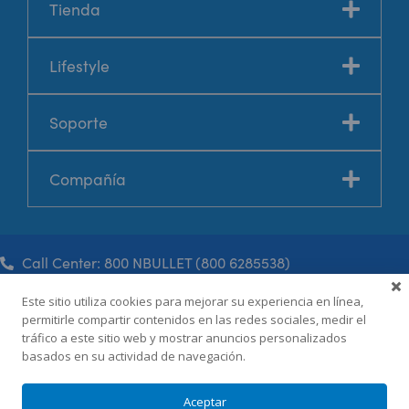
Tienda
Lifestyle
Soporte
Compañía
Call Center: 800 NBULLET (800 6285538)
Este sitio utiliza cookies para mejorar su experiencia en línea,
permitirle compartir contenidos en las redes sociales, medir el
Términos y condiciones
tráfico a este sitio web y mostrar anuncios personalizados
Política de privacidad
basados en su actividad de navegación.
©2026, nutribullet® México.
Todos los derechos reservados.
Aceptar