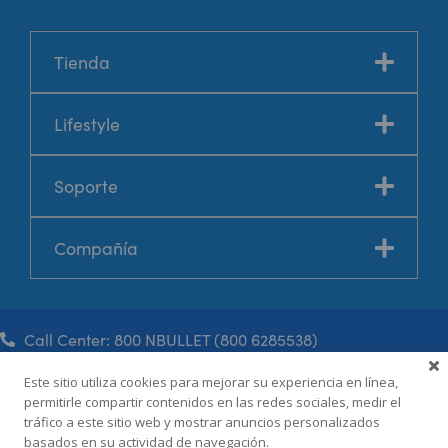
Tienda
Lifestyle
Soporte
Compañía
Call Center: 800 NBULLET (800 6285538)
Este sitio utiliza cookies para mejorar su experiencia en línea,
Términos y condiciones
permitirle compartir contenidos en las redes sociales, medir el
tráfico a este sitio web y mostrar anuncios personalizados
Política de privacidad
basados en su actividad de navegación.