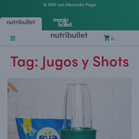
MSI con Mercado Pago
Envío grat
0
Tag: Jugos y Shots