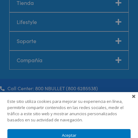
Tienda
Lifestyle
Soporte
Compañía
Call Center: 800 NBULLET (800 6285538)
Este sitio utiliza cookies para mejorar su experiencia en línea,
permitirle compartir contenidos en las redes sociales, medir el
Términos y condiciones
tráfico a este sitio web y mostrar anuncios personalizados
Política de privacidad
basados en su actividad de navegación.
©2026, nutribullet® México.
Todos los derechos reservados.
Aceptar